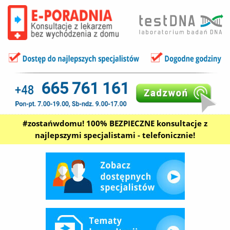
#zostańwdomu! 100% BEZPIECZNE konsultacje z
najlepszymi specjalistami - telefonicznie!