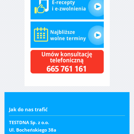
Jak do nas trafić
TESTDNA Sp. z o.o.
Ul. Bocheńskiego 38a