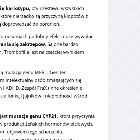
ie kariotypu
, czyli zestawu wszystkich
tóre nierzadko są przyczyną kłopotów z
ędą doprowadzać do poronień.
 chromosomach podobny efekt może wywołać
ania się zakrzepów
. Są one bardzo
 Trombofilia jest najczęściej wynikiem
ą mutacją genu MFR1. Gen ten
m intelektualny osób zmagających się
m i ADHD. Zespół FraX (inne określenie
ia funkcji jajników i niepłodności wśród
jest
mutacja genu CYP21
, która przyczynia
 w produkcji żeńskich hormonów płciowych.
szym objawem tego schorzenia.
ć pod uwagę jeszcze jedną mutację, a