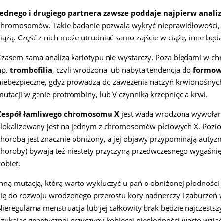
Jednego i drugiego partnera zawsze poddaje najpierw analiz
chromosomów. Takie badanie pozwala wykryć nieprawidłowości, k
ciążą. Część z nich może utrudniać samo zajście w ciążę, inne b
Czasem sama analiza kariotypu nie wystarczy. Poza błędami w
np.
trombofilia
, czyli wrodzona lub nabyta tendencja do
formow
niebezpieczne, gdyż prowadzą do zawężenia naczyń krwionośnych.
mutacji w genie protrombiny, lub V czynnika krzepnięcia krwi.
Zespół łamliwego chromosomu X
jest wadą wrodzoną wywołan
zlokalizowany jest na jednym z chromosomów płciowych X. Pozio
chorobą jest znacznie obniżony, a jej objawy przypominają autyz
choroby) bywają też niestety przyczyną przedwczesnego wygaśnięc
kobiet.
Inną mutacją, którą warto wykluczyć u pań o obniżonej płodności 
się do rozwoju wrodzonego przerostu kory nadnerczy i zaburzeń
Nieregularna menstruacja lub jej całkowity brak będzie najczęst
Szukając genetycznej przyczyny kobiecej niepłodności warto wzią