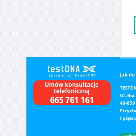
Jak do 
TESTDNA
Ul. Bo
40-859
Przych
I piętr