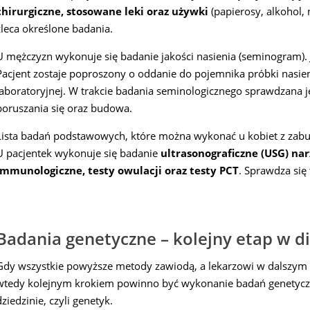
chirurgiczne, stosowane leki oraz używki
(papierosy, alkohol, n
zleca określone badania.
U mężczyzn wykonuje się badanie jakości nasienia (seminogram). J
Pacjent zostaje poproszony o oddanie do pojemnika próbki nasienia
laboratoryjnej. W trakcie badania seminologicznego sprawdzana j
poruszania się oraz budowa.
Lista badań podstawowych, które można wykonać u kobiet z zabur
U pacjentek wykonuje się badanie
ultrasonograficzne (USG) n
immunologiczne, testy owulacji oraz testy PCT
. Sprawdza się
Badania genetyczne – kolejny etap w d
Gdy wszystkie powyższe metody zawiodą, a lekarzowi w dalszym ci
wtedy kolejnym krokiem powinno być wykonanie badań genetycznych.
dziedzinie, czyli genetyk.