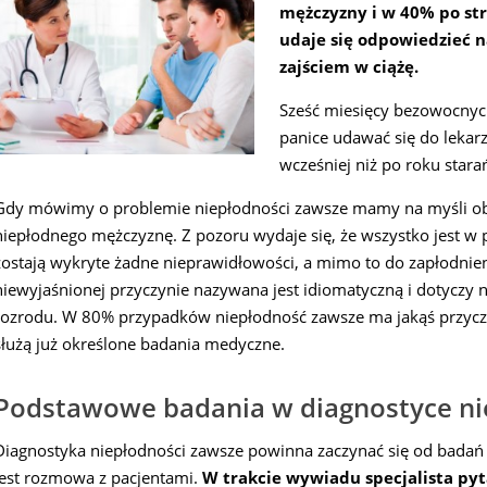
mężczyzny i w 40% po str
udaje się odpowiedzieć n
zajściem w ciążę.
Sześć miesięcy bezowocnych
panice udawać się do lekar
wcześniej niż po roku stara
Gdy mówimy o problemie niepłodności zawsze mamy na myśli oboj
niepłodnego mężczyznę. Z pozoru wydaje się, że wszystko jest w po
zostają wykryte żadne nieprawidłowości, a mimo to do zapłodnien
niewyjaśnionej przyczynie nazywana jest idiomatyczną i dotyczy 
rozrodu. W 80% przypadków niepłodność zawsze ma jakąś przyczyn
służą już określone badania medyczne.
Podstawowe badania w diagnostyce ni
Diagnostyka niepłodności zawsze powinna zaczynać się od badań
jest rozmowa z pacjentami.
W trakcie wywiadu specjalista pyt