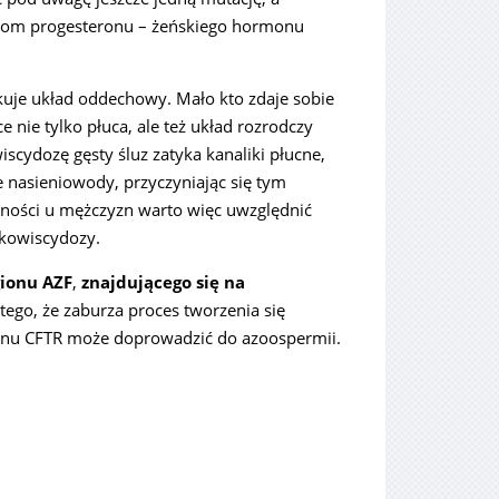
ziom progesteronu – żeńskiego hormonu
kuje układ oddechowy. Mało kto zdaje sobie
 nie tylko płuca, ale też układ rozrodczy
ydozę gęsty śluz zatyka kanaliki płucne,
 nasieniowody, przyczyniając się tym
dności u mężczyzn warto więc uwzględnić
ukowiscydozy.
ionu AZF
,
znajdującego się na
atego, że zaburza proces tworzenia się
enu CFTR może doprowadzić do azoospermii.