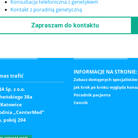
Konsultacja telefoniczna z genetykiem
Kontakt z poradnią genetyczną
Zapraszam do kontaktu
INFORMACJE NA STRONIE:
nas trafić
Zobacz dostępnych specjalistów
Jak krok po kroku wygląda konsu
 Sp. z o.o.
Poradnik pacjenta
cheńskiego 38a
Cennik
 Katowice
odnia „CenterMed”
o, pokój 204