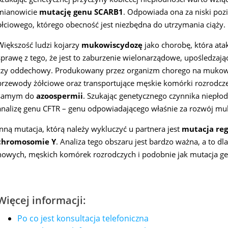
mianowicie
mutację genu SCARB1
. Odpowiada ona za niski po
płciowego, którego obecność jest niezbędna do utrzymania ciąży.
Większość ludzi kojarzy
mukowiscydozę
jako chorobę, która ata
sprawę z tego, że jest to zaburzenie wielonarządowe, upośledzające
czy oddechowy. Produkowany przez organizm chorego na mukowisc
przewody żółciowe oraz transportujące męskie komórki rozrodcze
samym do
azoospermii
. Szukając genetycznego czynnika niepło
analizę genu CFTR – genu odpowiadającego właśnie za rozwój m
Inną mutacja, którą należy wykluczyć u partnera jest
mutacja reg
chromosomie Y
. Analiza tego obszaru jest bardzo ważna, a to dl
nowych, męskich komórek rozrodczych i podobnie jak mutacja g
Więcej informacji:
Po co jest konsultacja telefoniczna