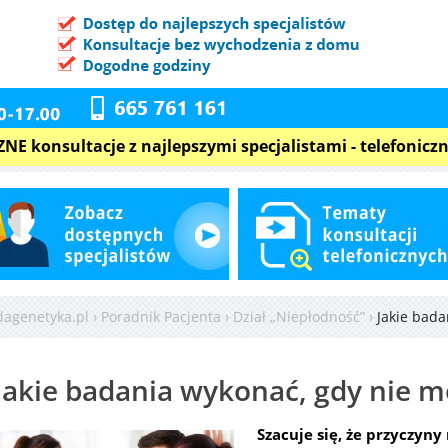
 konsultacje z najlepszymi specjalistami - telefoniczn
dagenetyka.pl
›
Poradnik Pacjenta
›
Dział „Niepłodność”
›
Jakie bada
Jakie badania wykonać, gdy nie m
Szacuje się, że przyczyny