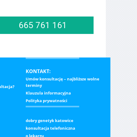
665 761 161
KONTAKT:
Umów konsultację – najbliższe wolne
terminy
ltacja?
Klauzula informacyjna
Polityka prywatności
dobry genetyk katowice
konsultacja telefoniczna
o lekarzu