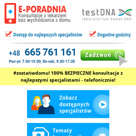
#zostańwdomu! 100% BEZPIECZNE konsultacje z
najlepszymi specjalistami - telefonicznie!