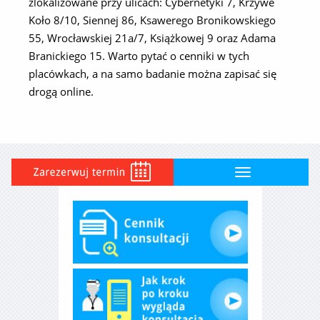
zlokalizowane przy ulicach: Cybernetyki 7, Krzywe
Koło 8/10, Siennej 86, Ksawerego Bronikowskiego
55, Wrocławskiej 21a/7, Książkowej 9 oraz Adama
Branickiego 15. Warto pytać o cenniki w tych
placówkach, a na samo badanie można zapisać się
drogą online.
Toggle
navigation