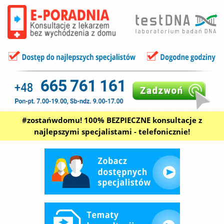
#zostańwdomu! 100% BEZPIECZNE konsultacje z
najlepszymi specjalistami - telefonicznie!