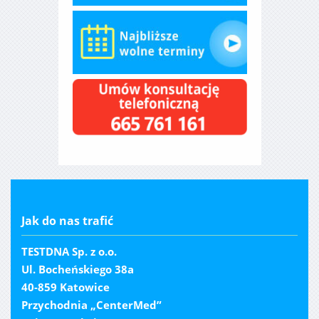
Jak do nas trafić
TESTDNA Sp. z o.o.
Ul. Bocheńskiego 38a
40-859 Katowice
Przychodnia „CenterMed”