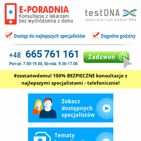
#zostańwdomu! 100% BEZPIECZNE konsultacje z
najlepszymi specjalistami - telefonicznie!